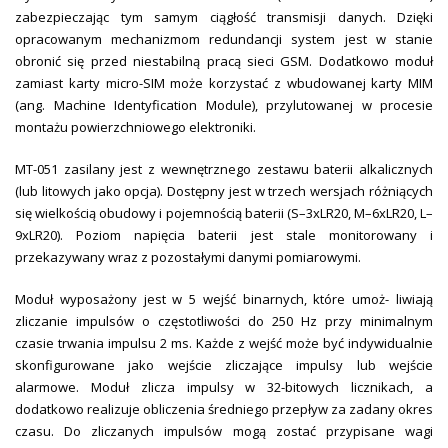
zabezpieczając tym samym ciągłość transmisji danych. Dzięki
opracowanym mechanizmom redundancji system jest w stanie
obronić się przed niestabilną pracą sieci GSM. Dodatkowo moduł
zamiast karty micro-SIM może korzystać z wbudowanej karty MIM
(ang. Machine Identyfication Module), przylutowanej w procesie
montażu powierzchniowego elektroniki.
MT-051 zasilany jest z wewnętrznego zestawu baterii alkalicznych
(lub litowych jako opcja). Dostępny jest w trzech wersjach różniących
się wielkością obudowy i pojemnością baterii (S–3xLR20, M–6xLR20, L–
9xLR20). Poziom napięcia baterii jest stale monitorowany i
przekazywany wraz z pozostałymi danymi pomiarowymi.
Moduł wyposażony jest w 5 wejść binarnych, które umoż- liwiają
zliczanie impulsów o częstotliwości do 250 Hz przy minimalnym
czasie trwania impulsu 2 ms. Każde z wejść może być indywidualnie
skonfigurowane jako wejście zliczające impulsy lub wejście
alarmowe. Moduł zlicza impulsy w 32-bitowych licznikach, a
dodatkowo realizuje obliczenia średniego przepływ za zadany okres
czasu. Do zliczanych impulsów mogą zostać przypisane wagi