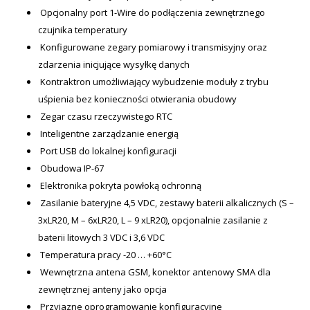
Opcjonalny port 1-Wire do podłączenia zewnętrznego
czujnika temperatury
Konfigurowane zegary pomiarowy i transmisyjny oraz
zdarzenia inicjujące wysyłkę danych
Kontraktron umożliwiający wybudzenie moduły z trybu
uśpienia bez konieczności otwierania obudowy
Zegar czasu rzeczywistego RTC
Inteligentne zarządzanie energią
Port USB do lokalnej konfiguracji
Obudowa IP-67
Elektronika pokryta powłoką ochronną
Zasilanie bateryjne 4,5 VDC, zestawy baterii alkalicznych (S –
3xLR20, M – 6xLR20, L – 9 xLR20), opcjonalnie zasilanie z
baterii litowych 3 VDC i 3,6 VDC
Temperatura pracy -20 … +60°C
Wewnętrzna antena GSM, konektor antenowy SMA dla
zewnętrznej anteny jako opcja
Przyjazne oprogramowanie konfiguracyjne