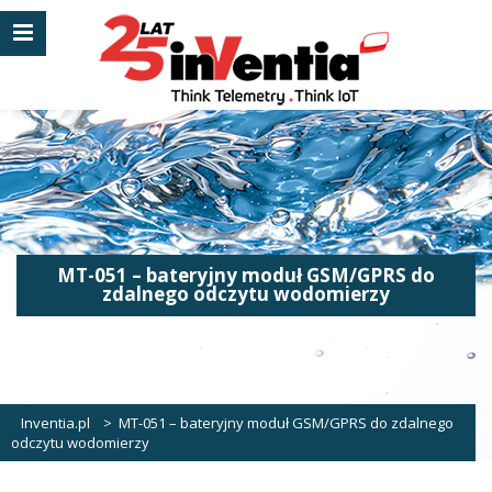
MT-051 – bateryjny moduł GSM/GPRS do
zdalnego odczytu wodomierzy
Inventia.pl
>
MT-051 – bateryjny moduł GSM/GPRS do zdalnego
odczytu wodomierzy