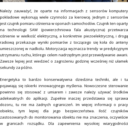
Należy zauważyć, że oparte na informacjach z sensorów komputery
pokładowe wykonują wiele czynności za kierowcę. Jednym z sensorów
jest czujnik pomiaru ciśnienia w oponach samochodów. Czujnik ten oparty
na technologii SAW (powierzchniowa fala akustyczna) przetwarza
ciśnienie w wielkość elektryczną, a konkretnie piezoelektryczną, i drogą
radiową przekazuje wyniki pomiarów z toczącego się koła do anteny
umieszczonej w nadkolu. Motoryzacja wyznacza trendy w predykcyjnym
utrzymaniu ruchu, którego celem nadrzędnym jest przewidywanie awarii.
Zawsze lepiej jest wiedzieć o zagrożeniu godzinę wcześniej niż ułamek
sekundy za późno.
Energetyka to bardzo konserwatywna dziedzina techniki, ale i tu
pojawiają się iskierki innowacyjnego myślenia. Nowoczesne sterowanie
powinno się stosować z umiarem i zawsze należy używać środków
adekwatnych do aplikacji. Zupełnie inaczej przedstawia się sprawa
dozoru, tu nie ma żadnych ograniczeń. Im więcej informacji o pracy
obiektu, tym lepiej dla jego bezpieczeństwa. Ilość czujników
zastosowanych do monitorowania obiektu nie ma znaczenia, oczywiście
w granicach rozsądku. Dla zapewnienia wysokiej wiarygodności