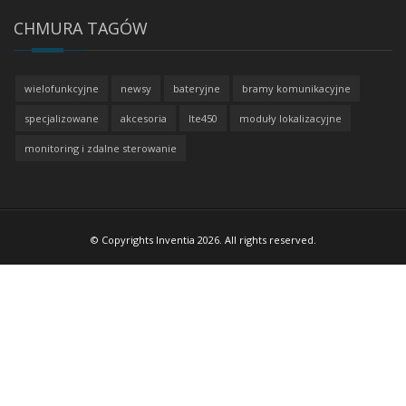
CHMURA TAGÓW
wielofunkcyjne
newsy
bateryjne
bramy komunikacyjne
specjalizowane
akcesoria
lte450
moduły lokalizacyjne
monitoring i zdalne sterowanie
© Copyrights Inventia 2026. All rights reserved.