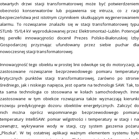
otwartych drzwi stacji transformatorowej może być potwierdzeniem
obecności konserwatorów lub pojawienia się intruza, co z racji
bezpieczeństwa jest istotnym czynnikiem skutkującym wygenerowaniem
alarmu. To rozwiązanie znalazło się w stacji transformatorowej typu
STLmb 15/0,4 kV wyprodukowanej przez Elektromontaż–Lublin. Potencjał
tej perełki innowacyjności docenił Prezes Polsko-Białoruskiej Izby
Gospodarczej przyznając ufundowany przez siebie puchar dla
nowoczesnej stacji transformatorowej.
Innowacyjność tego obiektu w prostej linii odwołuje się do motoryzacji, a
zastosowane rozwiązanie bezprzewodowego pomiaru temperatury
krytycznych punktów stacji transformatorowej, zarówno po stronie
średniego, jak i niskiego napięcia, jest oparte na technologii SAW. Tak, to
ta sama technologia co stosowana w kołach samochodowych. Inne
zastosowane w tym obiekcie rozwiązania także wyznaczają kierunki
rozwoju predykcyjnego dozoru obiektów energetycznych. Zaliczyć do
nich można oprócz wspomnianego bezprzewodowego pomiaru
temperatury IntelliSAW: pomiar wilgotności i temperatury w stacji i na
zewnątrz, wykrywanie wody w stacji, czy system gaszenia pożaru
„Pliszka”. W tej ostatniej aplikacji ważnym elementem systemu było