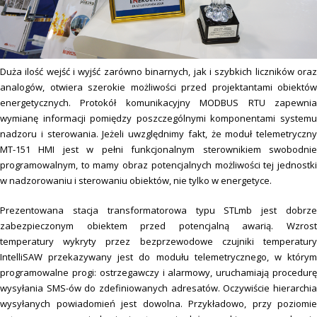
Duża ilość wejść i wyjść zarówno binarnych, jak i szybkich liczników oraz
analogów, otwiera szerokie możliwości przed projektantami obiektów
energetycznych. Protokół komunikacyjny MODBUS RTU zapewnia
wymianę informacji pomiędzy poszczególnymi komponentami systemu
nadzoru i sterowania. Jeżeli uwzględnimy fakt, że moduł telemetryczny
MT-151 HMI jest w pełni funkcjonalnym sterownikiem swobodnie
programowalnym, to mamy obraz potencjalnych możliwości tej jednostki
w nadzorowaniu i sterowaniu obiektów, nie tylko w energetyce.
Prezentowana stacja transformatorowa typu STLmb jest dobrze
zabezpieczonym obiektem przed potencjalną awarią. Wzrost
temperatury wykryty przez bezprzewodowe czujniki temperatury
IntelliSAW przekazywany jest do modułu telemetrycznego, w którym
programowalne progi: ostrzegawczy i alarmowy, uruchamiają procedurę
wysyłania SMS-ów do zdefiniowanych adresatów. Oczywiście hierarchia
wysyłanych powiadomień jest dowolna. Przykładowo, przy poziomie