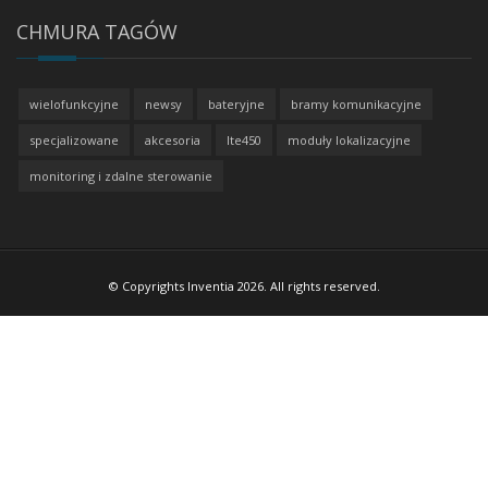
CHMURA TAGÓW
wielofunkcyjne
newsy
bateryjne
bramy komunikacyjne
specjalizowane
akcesoria
lte450
moduły lokalizacyjne
monitoring i zdalne sterowanie
© Copyrights Inventia 2026. All rights reserved.