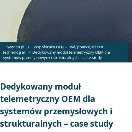
Inventia.pl
>
Współpraca OEM – Twój pomysł, nasza
technologia!
>
Dedykowany moduł telemetryczny OEM dla
systemów przemysłowych i strukturalnych – case study
Dedykowany moduł
telemetryczny OEM dla
systemów przemysłowych i
strukturalnych – case study