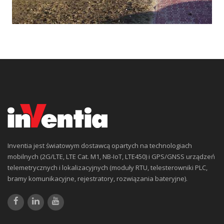
Inventia jest światowym dostawcą opartych na technologiach
mobilnych (2G/LTE, LTE Cat. M1, NB-IoT, LTE450) i GPS/GNSS urządzeń
telemetrycznych i lokalizacyjnych (moduły RTU, telesterowniki PLC,
bramy komunikacyjne, rejestratory, rozwiązania bateryjne).