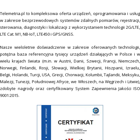
Telemetria.pl to kompleksowa oferta urządzeń, oprogramowania i usług
w zakresie bezprzewodowych systemów zdalnych pomiarów, rejestracji,
sterowania, diagnostyki i lokalizacji z wykorzystaniem technologii 2G/LTE,
LTE Cat. M1, NB-IoT, LTE450 i GPS/GNSS.
Nasze wieloletnie doświadczenie w zakresie oferowanych technologii,
potężna baza referencyjna tysięcy urządzeń działających w Polsce i w
wielu krajach świata (m.in. w Austrii, Danii, Szwecji, Francji, Niemczech,
Norwegii, Finlandii, Rosji, Słowacji, Wielkiej Brytanii, Hiszpanii, Izraelu,
Belgii, Holandii, Turcji, USA, Grecji, Chorwacji, Kolumbii, Tajlandii, Meksyku,
Malezji, Tunezji, Południowej Afryce, we Włoszech, na Węgrzech i Litwie),
zdobyte nagrody oraz certyfikowany System Zapewnienia Jakości ISO
9001:2015.