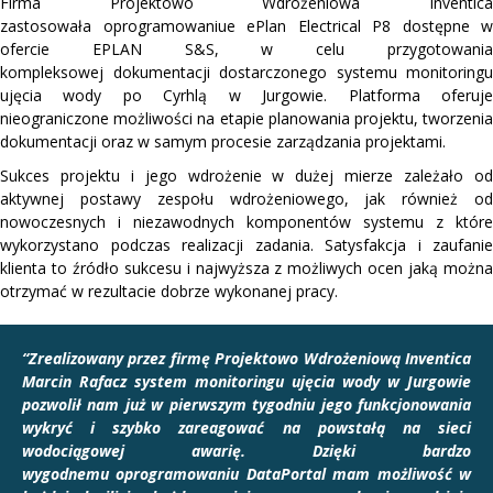
Firma Projektowo Wdrożeniowa Inventica
zastosowała oprogramowaniue ePlan Electrical P8 dostępne w
ofercie EPLAN S&S, w celu przygotowania
kompleksowej dokumentacji dostarczonego systemu monitoringu
ujęcia wody po Cyrhlą w Jurgowie. Platforma oferuje
nieograniczone możliwości na etapie planowania projektu, tworzenia
dokumentacji oraz w samym procesie zarządzania projektami.
Sukces projektu i jego wdrożenie w dużej mierze zależało od
aktywnej postawy zespołu wdrożeniowego, jak również od
nowoczesnych i niezawodnych komponentów systemu z które
wykorzystano podczas realizacji zadania. Satysfakcja i zaufanie
klienta to źródło sukcesu i najwyższa z możliwych ocen jaką można
otrzymać w rezultacie dobrze wykonanej pracy.
“Zrealizowany przez firmę Projektowo Wdrożeniową Inventica
Marcin Rafacz system monitoringu ujęcia wody w Jurgowie
pozwolił nam już w pierwszym tygodniu jego funkcjonowania
wykryć i szybko zareagować na powstałą na sieci
wodociągowej awarię. Dzięki bardzo
wygodnemu oprogramowaniu DataPortal mam możliwość w