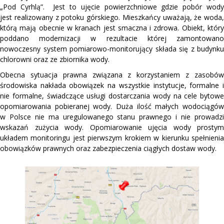
„Pod Cyrhlą”. Jest to ujęcie powierzchniowe gdzie pobór wody
jest realizowany z potoku górskiego. Mieszkańcy uważają, że woda,
którą mają obecnie w kranach jest smaczna i zdrowa. Obiekt, który
poddano modernizacji w rezultacie której zamontowano
nowoczesny system pomiarowo-monitorujący składa się z budynku
chlorowni oraz ze zbiornika wody.
Obecna sytuacja prawna związana z korzystaniem z zasobów
środowiska nakłada obowiązek na wszystkie instytucje, formalne i
nie formalne, świadczące usługi dostarczania wody na cele bytowe
opomiarowania pobieranej wody. Duża ilość małych wodociągów
w Polsce nie ma uregulowanego stanu prawnego i nie prowadzi
wskazań zużycia wody. Opomiarowanie ujęcia wody prostym
układem monitoringu jest pierwszym krokiem w kierunku spełnienia
obowiązków prawnych oraz zabezpieczenia ciągłych dostaw wody.