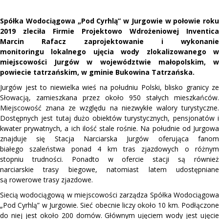
Spółka Wodociągowa „Pod Cyrhlą” w Jurgowie w połowie roku
2019 zleciła Firmie Projektowo Wdrożeniowej Inventica
Marcin Rafacz zaprojektowanie i wykonanie
monitoringu lokalnego ujęcia wody zlokalizowanego w
miejscowości Jurgów w województwie małopolskim, w
powiecie tatrzańskim, w gminie Bukowina Tatrzańska.
Jurgów jest to niewielka wieś na południu Polski, blisko granicy ze
Słowacją, zamieszkana przez około 950 stałych mieszkańców.
Miejscowość znana ze względu na niezwykłe walory turystyczne.
Dostępnych jest tutaj dużo obiektów turystycznych, pensjonatów i
kwater prywatnych, a ich ilość stale rośnie. Na południe od Jurgowa
znajduje się Stacja Narciarska Jurgów oferująca fanom
białego szaleństwa ponad 4 km tras zjazdowych o różnym
stopniu trudności. Ponadto w ofercie stacji są również
narciarskie trasy biegowe, natomiast latem udostępniane
są rowerowe trasy zjazdowe.
Siecią wodociągową w miejscowości zarządza Spółka Wodociągowa
„Pod Cyrhlą” w Jurgowie. Sieć obecnie liczy około 10 km. Podłączone
do niej jest około 200 domów. Głównym ujęciem wody jest ujęcie