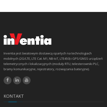
Inventia jest światowym dostawcą opartych na technologiach
mobilnych (2G/LTE, LTE Cat. M1, NB-IoT, LTE450) i GPS/GNSS urządzeń
telemetrycznych i lokalizacyjnych (moduły RTU, telesterowniki PLC,
bramy komunikacyjne, rejestratory, rozwiązania bateryjne).
KONTAKT