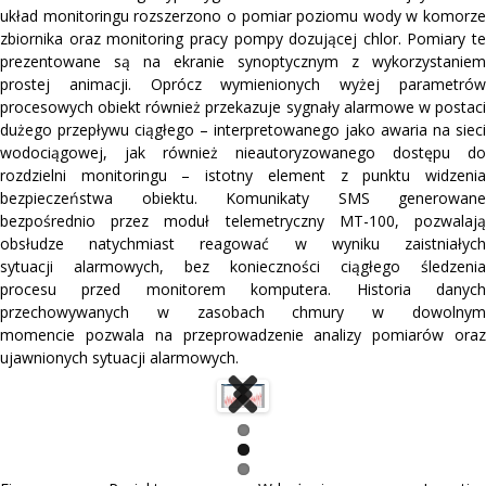
układ monitoringu rozszerzono o pomiar poziomu wody w komorze
zbiornika oraz monitoring pracy pompy dozującej chlor. Pomiary te
prezentowane są na ekranie synoptycznym z wykorzystaniem
prostej animacji. Oprócz wymienionych wyżej parametrów
procesowych obiekt również przekazuje sygnały alarmowe w postaci
dużego przepływu ciągłego – interpretowanego jako awaria na sieci
wodociągowej, jak również nieautoryzowanego dostępu do
rozdzielni monitoringu – istotny element z punktu widzenia
bezpieczeństwa obiektu. Komunikaty SMS generowane
bezpośrednio przez moduł telemetryczny MT-100, pozwalają
obsłudze natychmiast reagować w wyniku zaistniałych
sytuacji alarmowych, bez konieczności ciągłego śledzenia
procesu przed monitorem komputera. Historia danych
przechowywanych w zasobach chmury w dowolnym
momencie pozwala na przeprowadzenie analizy pomiarów oraz
ujawnionych sytuacji alarmowych.
Next
Previous