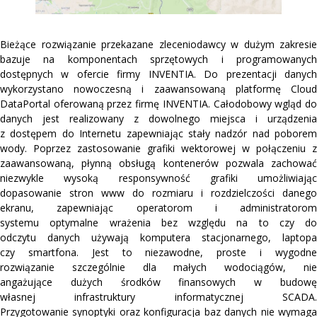
Bieżące rozwiązanie przekazane zleceniodawcy w dużym zakresie
bazuje na komponentach sprzętowych i programowanych
dostępnych w ofercie firmy INVENTIA. Do prezentacji danych
wykorzystano nowoczesną i zaawansowaną platformę Cloud
DataPortal oferowaną przez firmę INVENTIA. Całodobowy wgląd do
danych jest realizowany z dowolnego miejsca i urządzenia
z dostępem do Internetu zapewniając stały nadzór nad poborem
wody. Poprzez zastosowanie grafiki wektorowej w połączeniu z
zaawansowaną, płynną obsługą kontenerów pozwala zachować
niezwykle wysoką responsywność grafiki umożliwiając
dopasowanie stron www do rozmiaru i rozdzielczości danego
ekranu, zapewniając operatorom i administratorom
systemu optymalne wrażenia bez względu na to czy do
odczytu danych używają komputera stacjonarnego, laptopa
czy smartfona. Jest to niezawodne, proste i wygodne
rozwiązanie szczególnie dla małych wodociągów, nie
angażujące dużych środków finansowych w budowę
własnej infrastruktury informatycznej SCADA.
Przygotowanie synoptyki oraz konfiguracja baz danych nie wymaga