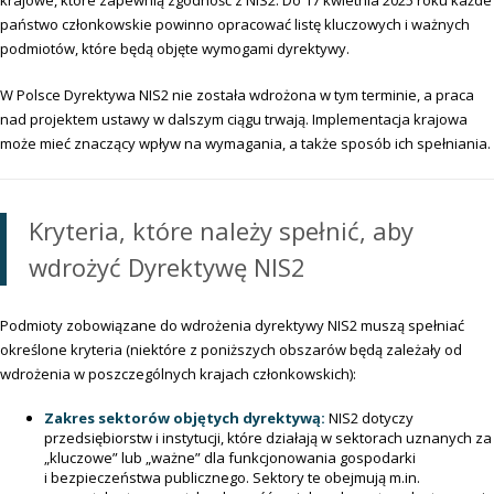
krajowe, które zapewnią zgodność z NIS2. Do 17 kwietnia 2025 roku każde
państwo członkowskie powinno opracować listę kluczowych i ważnych
podmiotów, które będą objęte wymogami dyrektywy.
W Polsce Dyrektywa NIS2 nie została wdrożona w tym terminie, a praca
nad projektem ustawy w dalszym ciągu trwają. Implementacja krajowa
może mieć znaczący wpływ na wymagania, a także sposób ich spełniania.
Kryteria, które należy spełnić, aby
wdrożyć Dyrektywę NIS2
Podmioty zobowiązane do wdrożenia dyrektywy NIS2 muszą spełniać
określone kryteria (niektóre z poniższych obszarów będą zależały od
wdrożenia w poszczególnych krajach członkowskich):
Zakres sektorów objętych dyrektywą:
NIS2 dotyczy
przedsiębiorstw i instytucji, które działają w sektorach uznanych za
„kluczowe” lub „ważne” dla funkcjonowania gospodarki
i bezpieczeństwa publicznego. Sektory te obejmują m.in.