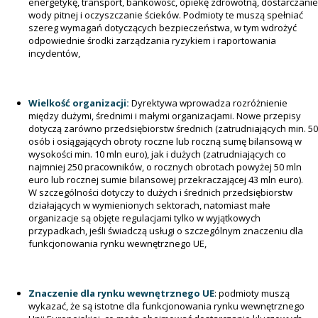
energetykę, transport, bankowość, opiekę zdrowotną, dostarczanie
wody pitnej i oczyszczanie ścieków. Podmioty te muszą spełniać
szereg wymagań dotyczących bezpieczeństwa, w tym wdrożyć
odpowiednie środki zarządzania ryzykiem i raportowania
incydentów,
Wielkość organizacji:
Dyrektywa wprowadza rozróżnienie
między dużymi, średnimi i małymi organizacjami. Nowe przepisy
dotyczą zarówno przedsiębiorstw średnich (zatrudniających min. 50
osób i osiągających obroty roczne lub roczną sumę bilansową w
wysokości min. 10 mln euro), jak i dużych (zatrudniających co
najmniej 250 pracowników, o rocznych obrotach powyżej 50 mln
euro lub rocznej sumie bilansowej przekraczającej 43 mln euro).
W szczególności dotyczy to dużych i średnich przedsiębiorstw
działających w wymienionych sektorach, natomiast małe
organizacje są objęte regulacjami tylko w wyjątkowych
przypadkach, jeśli świadczą usługi o szczególnym znaczeniu dla
funkcjonowania rynku wewnętrznego UE,
Znaczenie dla rynku wewnętrznego UE
: podmioty muszą
wykazać, że są istotne dla funkcjonowania rynku wewnętrznego